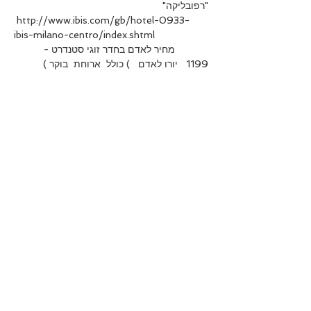
"רפובליקה"     

 http://www.ibis.com/gb/hotel-0933-
            מחיר לאדם בחדר זוגי סטנדרט -  
1199   יורו לאדם   ) כולל  ארוחת  בוקר ) 

Show More
Share this event
חזרה לראש העמוד